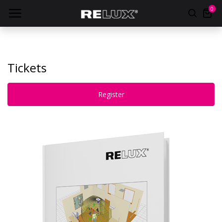
0
Tickets
Register