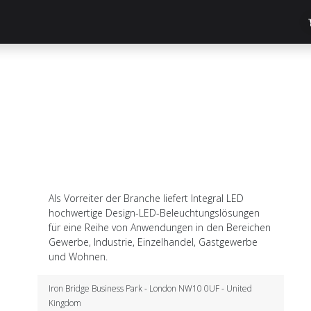
dge Hub
Über uns
ReluxNet
Shop
Als Vorreiter der Branche liefert Integral LED
hochwertige Design-LED-Beleuchtungslösungen
für eine Reihe von Anwendungen in den Bereichen
Gewerbe, Industrie, Einzelhandel, Gastgewerbe
und Wohnen.
Iron Bridge Business Park - London NW10 0UF - United
Kingdom