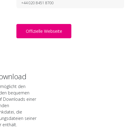
+44 020 8451 8700
Offizielle Webseite
ownload
möglicht den
 den bequemen
auf Downloads einer
nden
kdatei, die
ungsdateien seiner
r enthält.