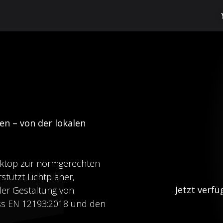
dge Hub
Über uns
ReluxNet
Shop
en – von der lokalen
esktop zur normgerechten
stützt Lichtplaner,
Jetzt verf
der Gestaltung von
ss EN 12193:2018 und den